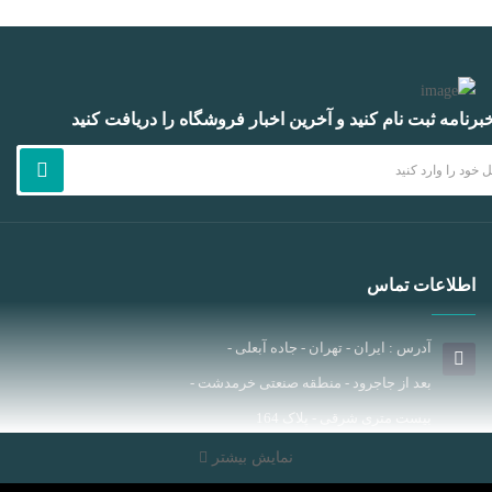
برنامه ثبت نام کنید و آخرین اخبار فروشگاه را دریافت کنید
اطلاعات تماس
آدرس : ایران - تهران - جاده آبعلی -
بعد از جاجرود - منطقه صنعتی خرمدشت -
بیست متری شرقی - پلاک 164
ایمیل : info[AT]jascoshop.ir
نمایش بیشتر
تلفن : 76215318 - 76215317 - 76212747