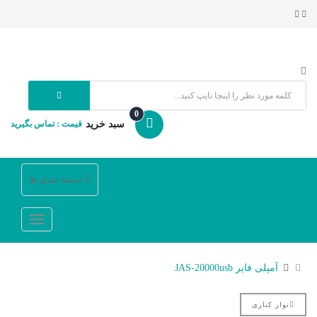
0
سبد خرید
قیمت : تماس بگیرید
دسته بندی ها
آمپلی فایر JAS-20000usb
نوار کناری